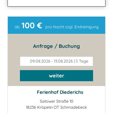
100 €
Kontakt
ab
pro Nacht zzgl. Endreinigung
Anfrage / Buchung
09.08.2026 - 13.08.2026 | 5 Tage
weiter
Ferienhof Diederichs
Satower Straße 10
18236 Kröpelin OT Schmadebeck