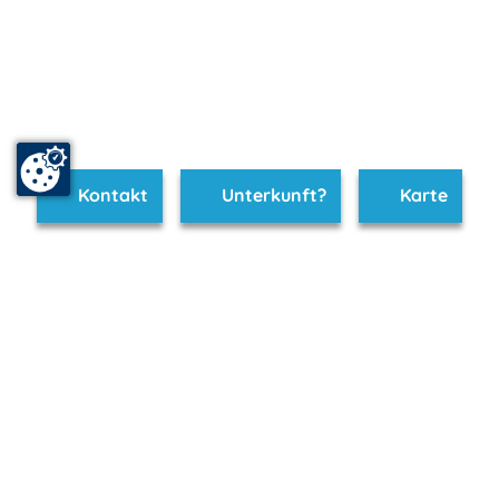
Kontakt
Unterkunft?
Karte
www.bad-doberan.m-vp.de ist Teil von
mvp.de - Urlaub & Freizeit
© 2026
MANET Marketing GmbH