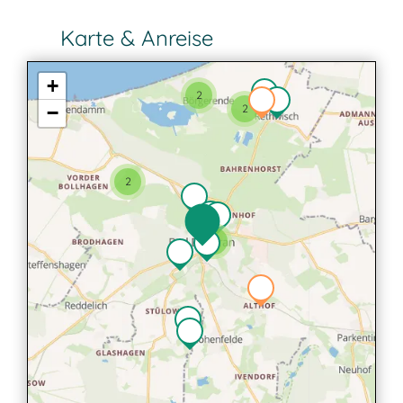
Karte & Anreise
+
2
−
2
2
2