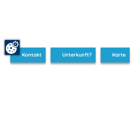
Kontakt
Unterkunft?
Karte
www.bad-doberan.m-vp.de ist Teil von
mvp.de - Urlaub & Freizeit
© 2026
MANET Marketing GmbH