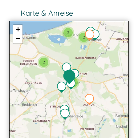
Karte & Anreise
+
2
−
2
2
2