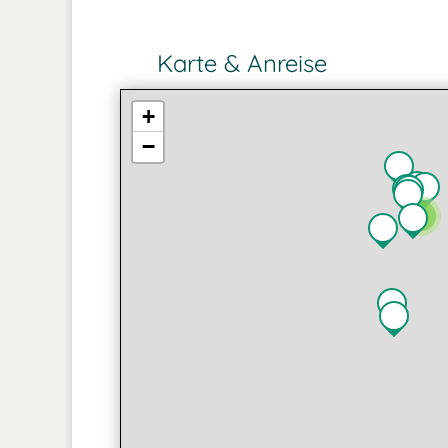
Karte & Anreise
+
−
2