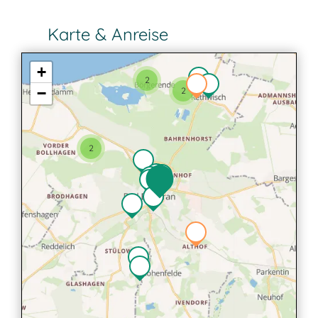
Karte & Anreise
+
2
−
2
2