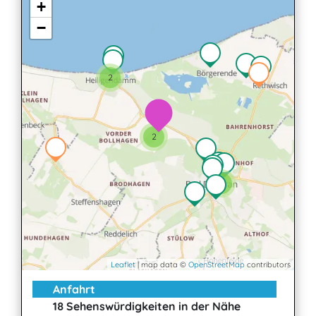
+
−
2
2
2
Leaflet
| map data ©
OpenStreetMap
contributors
Anfahrt
18 Sehenswürdigkeiten in der Nähe