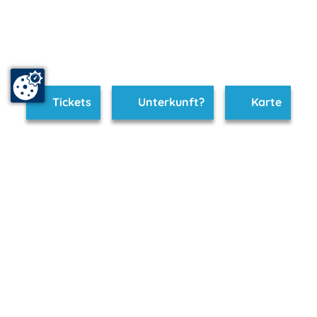
Tickets
Unterkunft?
Karte
www.bad-doberan.m-vp.de ist Teil von
mvp.de - Urlaub & Freizeit
© 2026
MANET Marketing GmbH